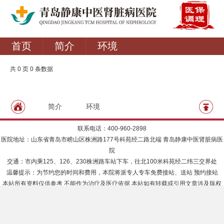
首页
简介
环境
共 0 页 0 条数据
简介
环境
联系电话：400-960-2898
医院地址：山东省青岛市崂山区株洲路177号科苑经二路北端 青岛静康中医肾脏病医
院
交通：市内乘125、126、230株洲路车站下车，往北100米科苑经二纬三交界处
温馨提示：为节约您的时间和费用，本院将派专人专车免费接站、送站 预约接站
本站所有资料仅供参考 不能作为治疗及医疗依据 本站如有转载或引用文章涉及版权
问题 请速与我们联系
医疗广告审查证明文号：
鲁中医广【2026】第0429-030-3702号
鲁ICP备18009955号-8