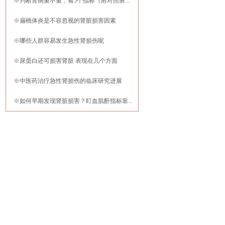
※
判断肾病重不重，看5个指标（附对照表...
※
扁桃体炎是不容忽视的肾脏损害因素
※
哪些人群容易发生急性肾损伤呢
※
尿蛋白还可损害肾脏 表现在几个方面
※
中医药治疗急性肾损伤的临床研究进展
※
如何早期发现肾脏损害？盯血肌酐指标靠...